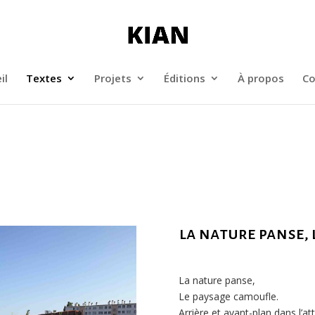
il
Textes
Projets
Éditions
À propos
Co
la nature panse,
La nature panse,
Le paysage camoufle.
Arrière et avant-plan dans l’at