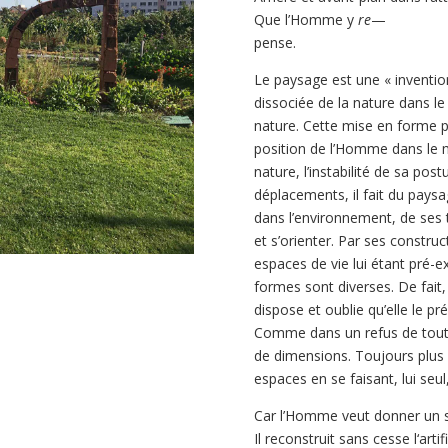
Que l’Homme y
re
—
pense.
Le paysage est une « invention
dissociée de la nature dans l
nature. Cette mise en forme p
position de l’Homme dans le
nature, l’instabilité de sa pos
déplacements, il fait du paysa
dans l’environnement, de ses t
et s’orienter. Par ses constru
espaces de vie lui étant pré-ex
formes sont diverses. De fait, 
dispose et oublie qu’elle le p
Comme dans un refus de tout d
de dimensions. Toujours plus 
espaces en se faisant, lui seul
Car l’Homme veut donner un se
Il reconstruit sans cesse l‘artif