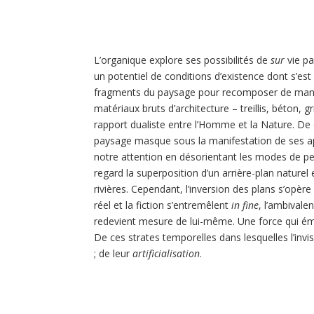
L’organique explore ses possibilités de
sur
vie p
un potentiel de conditions d’existence dont s’est
fragments du paysage pour recomposer de maniè
matériaux bruts d’architecture – treillis, béton,
rapport dualiste entre l’Homme et la Nature. De
paysage masque sous la manifestation de ses ap
notre attention en désorientant les modes de per
regard la superposition d’un arrière-plan nature
rivières. Cependant, l’inversion des plans s’opè
réel et la fiction s’entremêlent
in fine
, l’ambivale
redevient mesure de lui-même. Une force qui éma
De ces strates temporelles dans lesquelles l’invis
; de leur
artificialisation
.