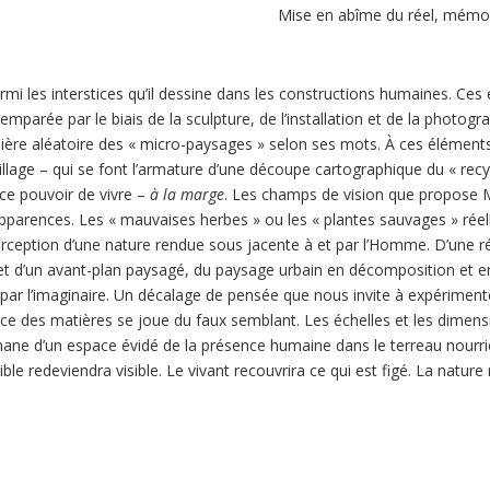
Mise en abîme du réel, mémoi
armi les interstices qu’il dessine dans les constructions humaines. Ces
 emparée par le biais de la sculpture, de l’installation et de la photo
re aléatoire des « micro-paysages » selon ses
mots. À ces éléments
 grillage – qui se font l’armature d’une découpe cartographique du « re
 ce pouvoir de vivre –
à la marge
. Les champs de vision que propose 
parences. Les « mauvaises herbes » ou les « plantes sauvages » réell
ception d’une nature rendue sous jacente à et par l’Homme. D’une réali
l et d’un avant-plan paysagé, du paysage urbain en décomposition et e
re par l’imaginaire. Un décalage de pensée que nous invite à expérim
nce des matières se joue du faux semblant. Les échelles et les dimensi
ne d’un espace évidé de la présence humaine dans le terreau nourrici
ible redeviendra visible. Le vivant recouvrira ce qui est figé. La natu