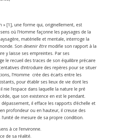
 » [1], une forme qui, originellement, est
e sens où l’Homme façonne les paysages de la
aysagère, matérielle et mentale, interroge la
 monde. Son
devenir être
modifie son rapport à la
ture y laisse ses empreintes. Par ses
ge le recueil des traces de son équilibre précaire
entatives d’introduire des repères pour se situer
ctions, l’Homme crée des écarts entre les
istants, pour établir ses lieux de vie dont les
il nie l’espace dans laquelle la nature le pré
récède, que son existence en est le pendant.
épassement, il efface les rapports d’échelle et
en profondeur ou en hauteur, il creuse des
, l’unité de mesure de sa propre condition.
ns à ce l’environne.
ice de sa réalité.