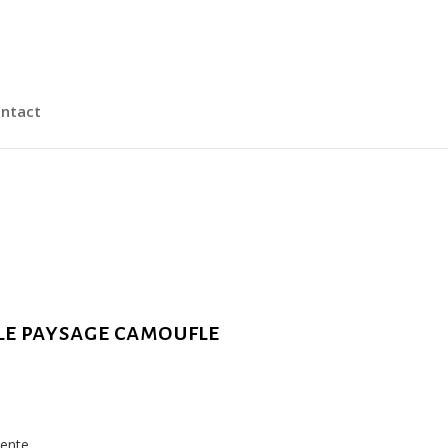
ntact
 le paysage camoufle
tente,