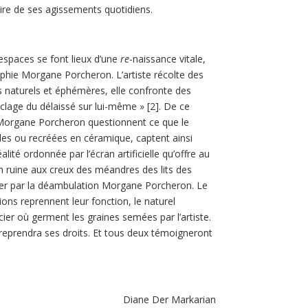
re de ses agissements quotidiens.
 espaces se font lieux d’une
re
-naissance vitale,
graphie Morgane Porcheron. L’artiste récolte des
 naturels et éphémères, elle confronte des
cyclage du délaissé sur lui-même » [2]. De
ce
Morgane Porcheron questionnent ce que le
es ou recréées en céramique, captent ainsi
té ordonnée par l’écran artificielle qu’offre au
n ruine aux creux des méandres des lits des
enter par la déambulation Morgane Porcheron. Le
ons reprennent leur fonction, le naturel
er où germent les graines semées par l’artiste.
re reprendra ses droits. Et tous deux témoigneront
Diane Der Markarian